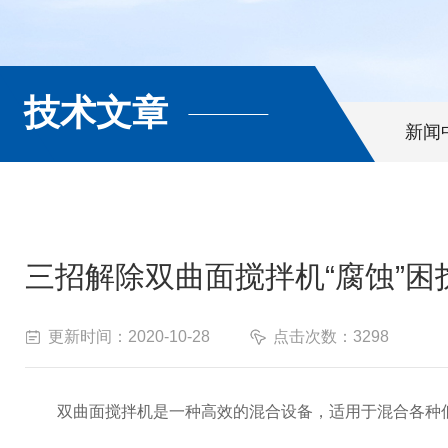
技术文章
新闻
三招解除双曲面搅拌机“腐蚀”困
更新时间：2020-10-28
点击次数：3298
双曲面搅拌机是一种高效的混合设备，适用于混合各种低