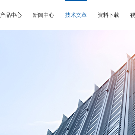
产品中心
新闻中心
技术文章
资料下载