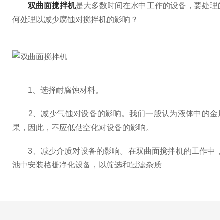
双曲面搅拌机
是大多数时间在水中工作的设备，要处理
何处理以减少腐蚀对搅拌机的影响？
1、选择耐腐蚀材料。
2、减少气蚀对设备的影响。我们一般认为液体中的金属
果，因此，不应低估空化对设备的影响。
3、减少介质对设备的影响。在双曲面搅拌机的工作中，
池中安装格栅净化设备，以筛选和过滤杂质