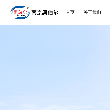
首页
关于我们