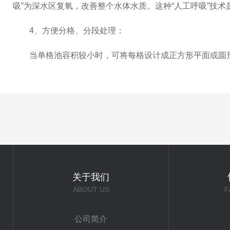
吸”为深水区复氧，改善整个水体水质。这种“人工呼吸”技
4、方便分格、分段处理：
当单格池容积较小时，可将每格设计成正方形平面或圆形
关于我们
ABOUT US
F
公司简介