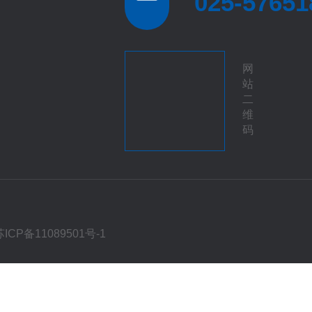
025-57651
网
站
二
维
码
苏ICP备11089501号-1