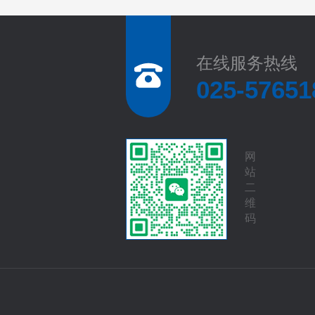
在线服务热线
025-57651
网
站
二
维
码