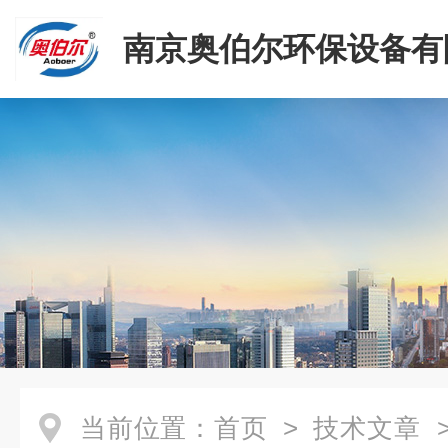
南京奥伯尔环保设备有
当前位置：
首页
>
技术文章
>