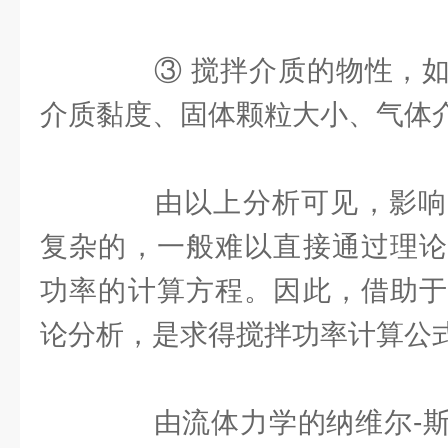
③ 搅拌介质的物性，如
介质黏度、固体颗粒大小、气体
由以上分析可见，影响
复杂的，一般难以直接通过理论
功率的计算方程。因此，借助于
论分析，是求得搅拌功率计算公
由流体力学的纳维尔-斯