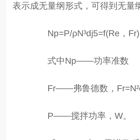
表示成无量纲形式，可得到无量纲关系
Np=P/ρN³dj5=f(Re，Fr)
式中Np——功率准数
Fr——弗鲁德数，Fr=N²dj
P——搅拌功率，W。